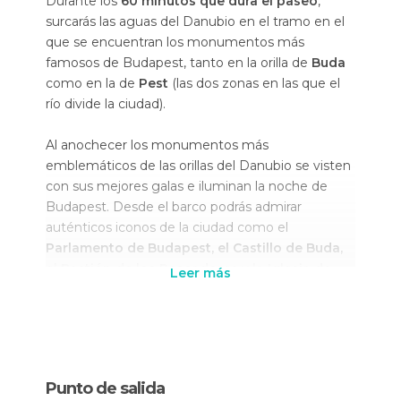
Durante los
60 minutos que dura el paseo
,
surcarás las aguas del Danubio en el tramo en el
que se encuentran los monumentos más
famosos de Budapest, tanto en la orilla de
Buda
como en la de
Pest
(las dos zonas en las que el
río divide la ciudad).
Al anochecer los monumentos más
emblemáticos de las orillas del Danubio se visten
con sus mejores galas e iluminan la noche de
Budapest. Desde el barco podrás admirar
auténticos iconos de la ciudad como el
Parlamento de Budapest, el Castillo de Buda,
el Bastión de los Pescadores y la Iglesia de
Leer más
Matías
. También pasarás bajo el emblemático
Puente de las Cadenas y llegarás hasta la
preciosa
Isla Margarita
, el parque más bonito de
Budapest. A la vuelta, en la orilla de Buda
también verás el Monte Gellért con su famoso
Punto de salida
balneeario.