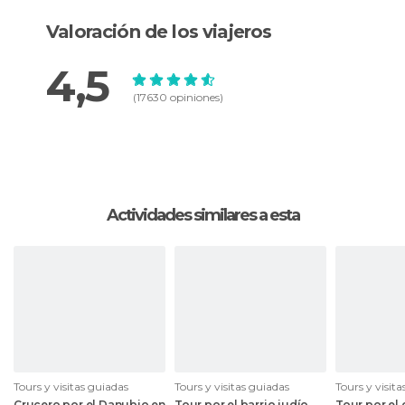
Valoración de los viajeros
4,5
(17630 opiniones)
Actividades similares a esta
Tours y visitas guiadas
Tours y visitas guiadas
Tours y visit
Crucero por el Danubio en
Tour por el barrio judío
Tour por el 