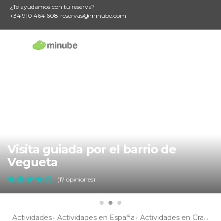
¿Te ayudamos con tu reserva?
+34 910 464 608
reservas@minube.com
Visita guiada por el barrio de
Vegueta
(17 opiniones)
Actividades
Actividades en España
Actividades en Gran Canaria