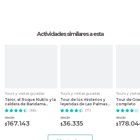
Actividades similares a esta
Tours y visitas guiadas
Tours y visitas guiadas
Tours y visit
Teror, el Roque Nublo y la
Tour de los misterios y
Tour de Gran
caldera de Bandama
leyendas de Las Palmas
completo
desde Las Palmas
de Gran Canaria
(66)
(17)
desde
desde
desde
167.143
36.335
178.04
$
$
$