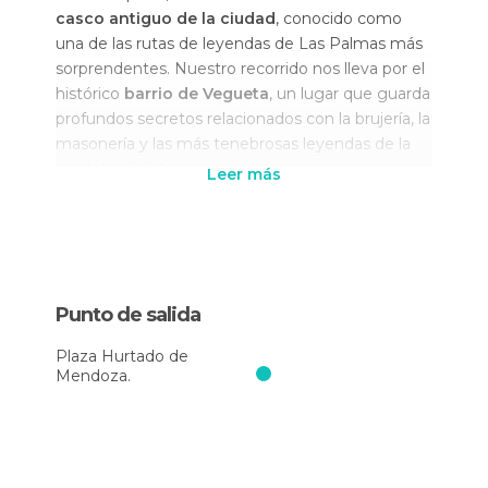
casco antiguo de la ciudad
, conocido como
una de las rutas de leyendas de Las Palmas más
sorprendentes. Nuestro recorrido nos lleva por el
histórico
barrio de Vegueta
, un lugar que guarda
profundos secretos relacionados con la brujería, la
masonería y las más tenebrosas leyendas de la
capital de la isla.
Leer más
A lo largo de la ruta de misterios en Las Palmas,
contemplaremos edificios emblemáticos como
el
conservatorio de música y la Casa Colón
.
Estos maravillosos lugares no solo tienen un
Punto de salida
increíble legado histórico y arquitectónico, sino
que también han sido escenarios de relatos
Plaza Hurtado de
misteriosos y apariciones inexplicables que
Mendoza.
ocurrieron en distintas épocas.
Pero el
tour de misterios y leyendas de Las
Palmas
no se limita a la superficie de la ciudad.