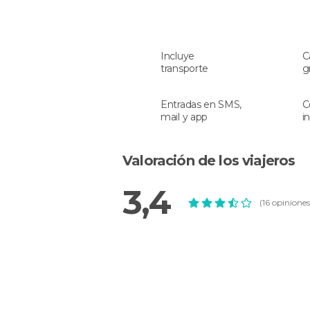
Incluye
C
transporte
g
Entradas en SMS,
C
mail y app
i
Valoración de los viajeros
3,4
(16 opiniones