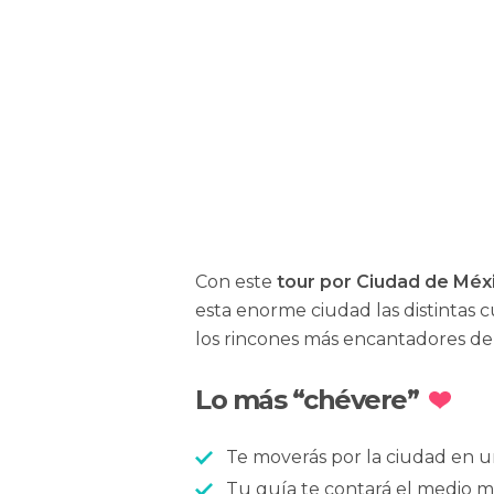
Jonathan Sepulveda
Con este
tour por Ciudad de Méx
esta enorme ciudad las distintas c
los rincones más encantadores de
Lo más “chévere”
Te moverás por la ciudad en u
Tu guía te contará el medio mil