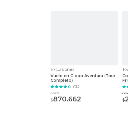
Excursiones
Tou
Vuelo en Globo Aventura (Tour
Co
Completo)
Fr
(132)
desde
des
870.662
$
$