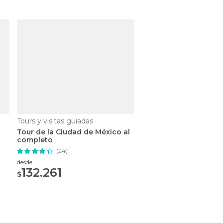
Tours y visitas guiadas
Tours y visitas guiadas
Tour de la Ciudad de México al
Tour por Ciudad de M
completo
Museo de Antropolog
Templo Mayor
(24)
(14)
desde
desde
132.261
147.271
$
$