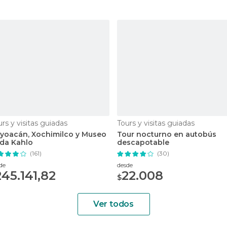
rs y visitas guiadas
Tours y visitas guiadas
yoacán, Xochimilco y Museo
Tour nocturno en autobús
ida Kahlo
descapotable
(161)
(30)
de
desde
245.141,82
22.008
$
Ver todos