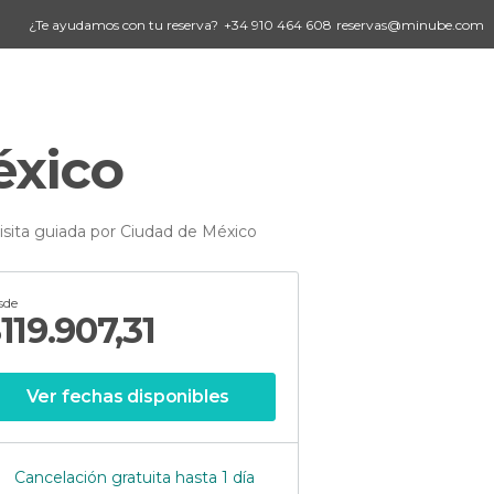
¿Te ayudamos con tu reserva?
+34 910 464 608
reservas@minube.com
éxico
isita guiada por Ciudad de México
sde
$
119.907,31
Ver fechas disponibles
Cancelación gratuita hasta 1 día