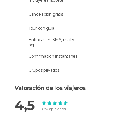
Incluye transporte
Idioma
Cancelación gratis
La actividad se hará con un
guía que habla
español
.
Tour con guía
Entradas en SMS, mail y
app
Confirmación instantánea
Grupos privados
Valoración de los viajeros
4,5
(173 opiniones)