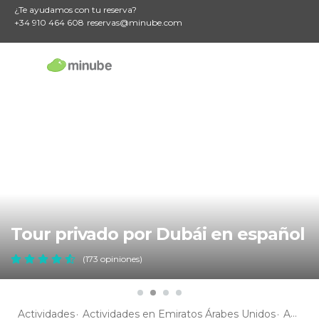
¿Te ayudamos con tu reserva?
+34 910 464 608
reservas@minube.com
Tour privado por Dubái en español
(173 opiniones)
Actividades
Actividades en Emiratos Árabes Unidos
Actividades en Dubai