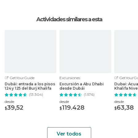
Actividades similares a esta
GetYourGuide
Excursiones
GetYourGu
Dubái: entrada a los pisos
Excursión a Abu Dhabi
Dubai: Acuar
124 y 125 del Burj Khalifa
desde Dubái
Khalifa Nivel
Billete com
(13.304)
(1.576)
desde
desde
desde
39,52
119.428
63,38
$
$
$
Ver todos