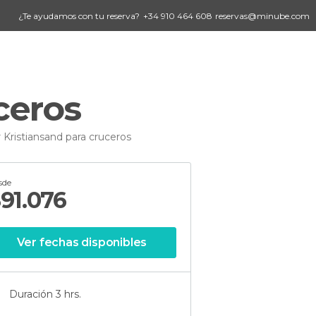
¿Te ayudamos con tu reserva?
+34 910 464 608
reservas@minube.com
ceros
 Kristiansand para cruceros
sde
$
91.076
Ver fechas disponibles
Duración 3 hrs.