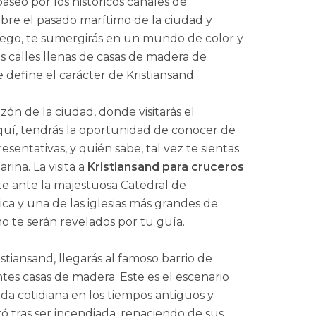
aseo por los históricos canales de
bre el pasado marítimo de la ciudad y
ego, te sumergirás en un mundo de color y
as calles llenas de casas de madera de
define el carácter de Kristiansand.
zón de la ciudad, donde visitarás el
quí, tendrás la oportunidad de conocer de
esentativas, y quién sabe, tal vez te sientas
rina. La visita a
Kristiansand para cruceros
rte ante la majestuosa Catedral de
ica y una de las iglesias más grandes de
o te serán revelados por tu guía.
istiansand, llegarás al famoso barrio de
tes casas de madera. Este es el escenario
ida cotidiana en los tiempos antiguos y
 tras ser incendiada, renaciendo de sus