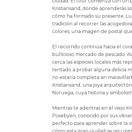
ciudad. El tour comienza con un p
Kristiansand, donde aprenderás so
cómo ha formado su presente. Lu
tradición al recorrer las acogedor
colores, una imagen de postal que 
El recorrido continúa hacia el cora
bullicioso mercado de pescado. A
cerca las especies locales más repr
tentado a probar alguna delicia ma
no estaría completa sin maravilla
Kristiansand, una joya arquitectón
Noruega, cuya historia y simbolism
Mientras te adentras en el viejo Kr
Posebyen, conocido por sus vibran
perfecto para aprender sobre la v
cómo esta gran ciudad se recuperó