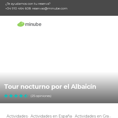
¿Te ayudamos con tu reserva?
+34 910 464 608
reservas@minube.com
Tour nocturno por el Albaicín
(25 opiniones)
Actividades
Actividades en España
Actividades en Granada