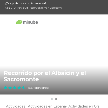
¿Te ayudamos con tu reserva?
+34 910 464 608
reservas@minube.com
Recorrido por el Albaicín y el
Sacromonte
(657 opiniones)
Actividades
Actividades en España
Actividades en Granada