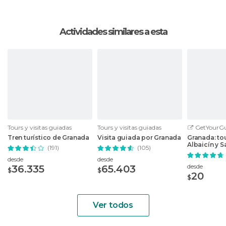
Actividades similares a esta
Tours y visitas guiadas
Tours y visitas guiadas
GetYourGu
Tren turístico de Granada
Visita guiada por Granada
Granada: tou
Albaicín y 
(191)
(105)
2,5 h
desde
desde
desde
36.335
65.403
$
$
20
$
Ver todos