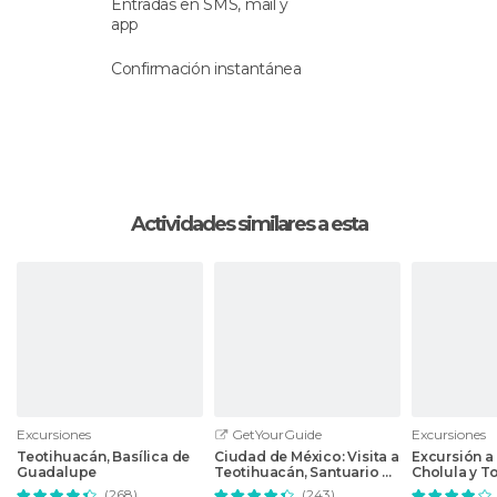
Entradas en SMS, mail y
app
Confirmación instantánea
Actividades similares a esta
Excursiones
GetYourGuide
Excursiones
Teotihuacán, Basílica de
Ciudad de México: Visita a
Excursión a
Guadalupe
Teotihuacán, Santuario de
Cholula y T
Guadalupe y Tlatelolco
(268)
(243)