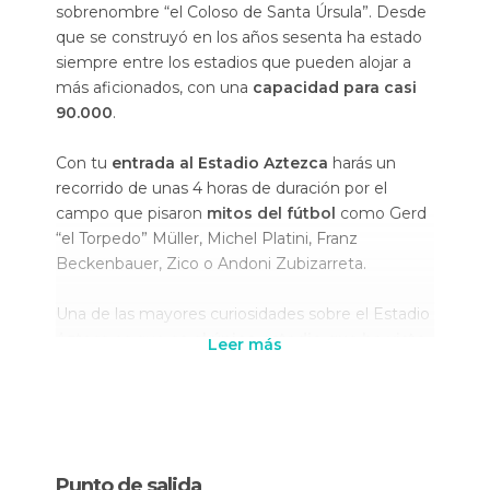
sobrenombre “el Coloso de Santa Úrsula”. Desde
que se construyó en los años sesenta ha estado
siempre entre los estadios que pueden alojar a
más aficionados, con una
capacidad para casi
90.000
.
Con tu
entrada al Estadio Aztezca
harás un
recorrido de unas 4 horas de duración por el
campo que pisaron
mitos del fútbol
como Gerd
“el Torpedo” Müller, Michel Platini, Franz
Beckenbauer, Zico o Andoni Zubizarreta.
Una de las mayores curiosidades sobre el Estadio
Azteca es que
es el único estadio que ha visto
Leer más
a dos selecciones diferentes alzarse con la
copa de Campeón del Mundo
. Así, brasileños y
argentinos conquistaron la gloria en los años
1970 y 1986 respectivamente.
Punto de salida