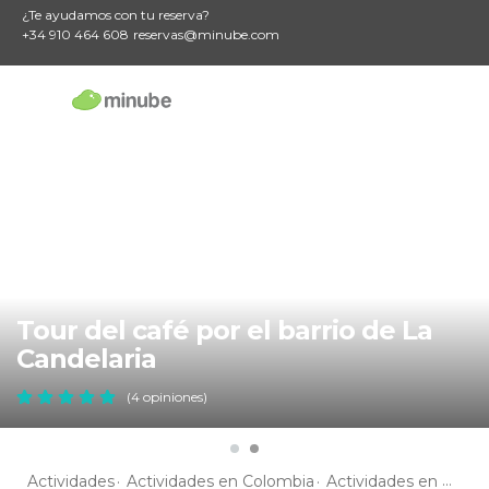
¿Te ayudamos con tu reserva?
+34 910 464 608
reservas@minube.com
Tour del café por el barrio de La
Candelaria
(4 opiniones)
Actividades
Actividades en Colombia
Actividades en Bogotá