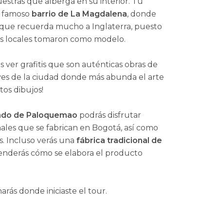
uestras que alberga en su interior. Tu
el famoso
barrio de La Magdalena
, donde
 que recuerda mucho a Inglaterra, puesto
tos locales tomaron como modelo.
 ver grafitis que son auténticas obras de
aves de la ciudad donde más abunda el arte
stos dibujos!
cado de Paloquemao
podrás disfrutar
ales que se fabrican en Bogotá, así como
s. Incluso verás una
fábrica tradicional de
renderás cómo se elabora el producto
narás donde iniciaste el tour.