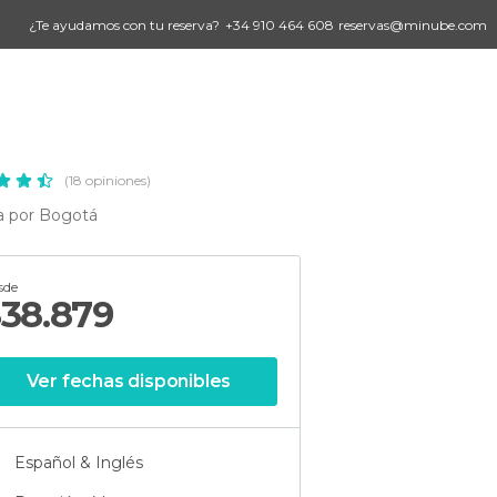
¿Te ayudamos con tu reserva?
+34 910 464 608
reservas@minube.com
(18 opiniones)
ta por Bogotá
sde
$
38.879
Ver fechas disponibles
Español & Inglés