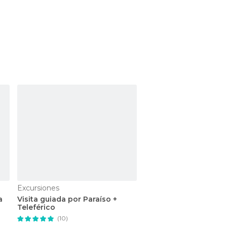
Excursiones
Tours y visitas guiadas
a
Visita guiada por Paraíso +
Visita guiada por Bog
Teleférico
(8)
(10)
desde