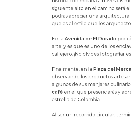
historia colombiana a través las m
siguiente alto en el camino será 
podrás apreciar una arquitectura
que es el estilo que los arquitec
En la
Avenida de El Dorado
podrás
arte, y es que es uno de los encl
callejero. ¡No olvides fotografiar e
Finalmente, en la
Plaza del Mer
observando los productos artesan
algunos de sus manjares culinario
café
en el que presenciarás y ap
estrella de Colombia.
Al ser un recorrido circular, termi