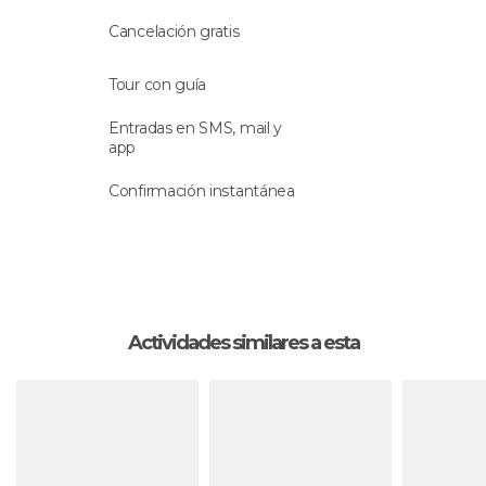
supuesto, un
buen vino para acompañar
.
Cancelación gratis
Ya por la tarde, la visita guiada continúa en
Gumiel de Izán
en la provincia de Burgos. Harás
Tour con guía
un
tour por las Bodegas Portia
, conocidas por
haber sido diseñadas por el internacionalmente
Entradas en SMS, mail y
app
famoso y reconocido arquitecto
Norman Foster
.
Mientras te asombras con las modernas
Confirmación instantánea
dependencias de Foster,
asistirás a otra cata de
vino
, donde se te explicarán detalles
característicos de su producción.
Finalmente volverás a Madrid, donde se tiene
prevista la llegada sobre las seis y media de la
Actividades similares a esta
tarde.