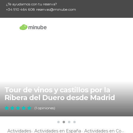
¿Te ayudamos con tu reserva?
+34 910 464 608
reservas@minube.com
Tour de vinos y castillos por la
Ribera del Duero desde Madrid
(1 opiniones)
Actividades
Actividades en España
Actividades en Comunidad de Madrid