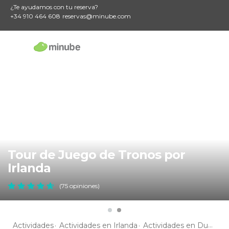
¿Te ayudamos con tu reserva?
+34 910 464 608
reservas@minube.com
Tour de Juego de Tronos por
Irlanda
(75 opiniones)
Actividades
Actividades en Irlanda
Actividades en Dublín