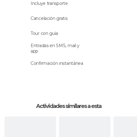
situada en la costa este del país, en la que
Incluye transporte
también se rodaron algunas escenas de la serie.
Cancelación gratis
Después de visitar Newcastle, se pondrá fin a la
excursión volviendo a Dublín.
Tour con guía
Idioma
Entradas en SMS, mail y
app
La actividad se realiza con un
guía que habla
Confirmación instantánea
español
.
Actividades similares a esta