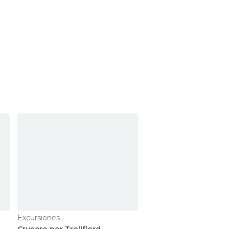
Excursiones
GetYourGuide