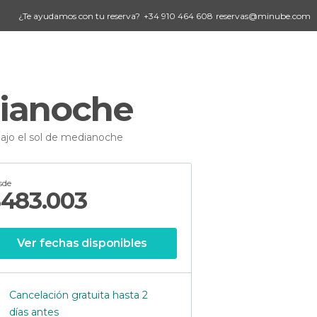
¿Te ayudamos con tu reserva?
+34 910 464 608
reservas@minube.com
dianoche
ajo el sol de medianoche
sde
$
483.003
Ver fechas disponibles
Cancelación gratuita hasta 2
días antes