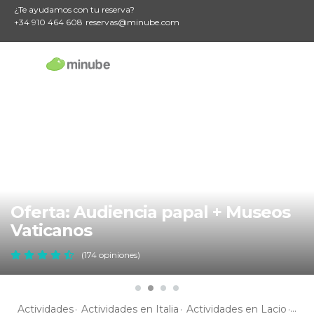
¿Te ayudamos con tu reserva?
+34 910 464 608
reservas@minube.com
Oferta: Audiencia papal + Museos
Vaticanos
(174 opiniones)
Actividades
Actividades en Italia
Actividades en Lacio
Act