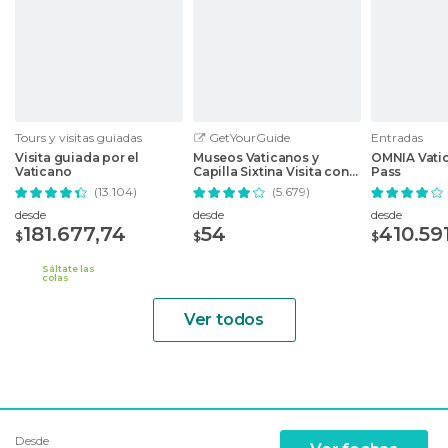
Tours y visitas guiadas
GetYourGuide
Entradas
Visita guiada por el
Museos Vaticanos y
OMNIA Vati
Vaticano
Capilla Sixtina Visita con
Pass
ticket sin cola
(13.104)
(5.679)
desde
desde
desde
181.677,74
54
410.59
$
$
$
Sáltate las
colas
Ver todos
Desde