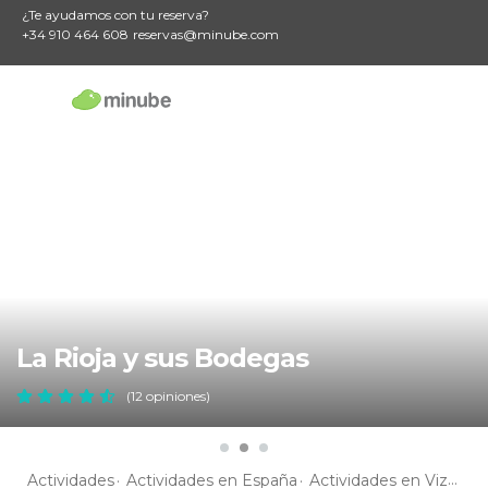
¿Te ayudamos con tu reserva?
+34 910 464 608
reservas@minube.com
La Rioja y sus Bodegas
(12 opiniones)
Actividades
Actividades en España
Actividades en Vizcaya