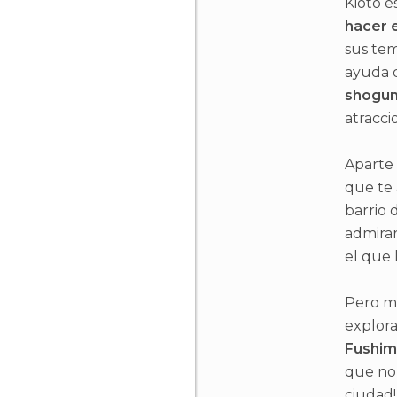
Kioto e
hacer 
sus te
ayuda d
shogu
atracci
Aparte 
que te 
barrio 
admirar
el que 
Pero m
explora
Fushimi
que no 
ciudad!