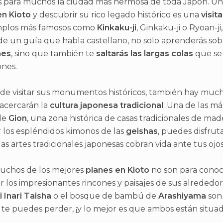
s para muchos la ciudad más hermosa de toda Japón. Un
en Kioto
y descubrir su rico legado histórico es una
visit
mplos más famosos como
Kinkaku-ji
, Ginkaku-ji o Ryoan-ji
e un guía que habla castellano, no solo aprenderás so
nes
, sino que también te
saltarás las largas colas
que se
ones.
de visitar sus monumentos históricos, también hay muc
acercarán la
cultura japonesa tradicional
. Una de las m
de
Gion
, una zona histórica de casas tradicionales de m
 los espléndidos kimonos de las
geishas
, puedes disfrut
las artes tradicionales japonesas cobran vida ante tus ojos
uchos de los mejores
planes en Kioto
no son para conoce
r los impresionantes rincones y paisajes de sus alrededo
 Inari Taisha
o el bosque de bambú de
Arashiyama
son
te puedes perder, ¡y lo mejor es que ambos están situa