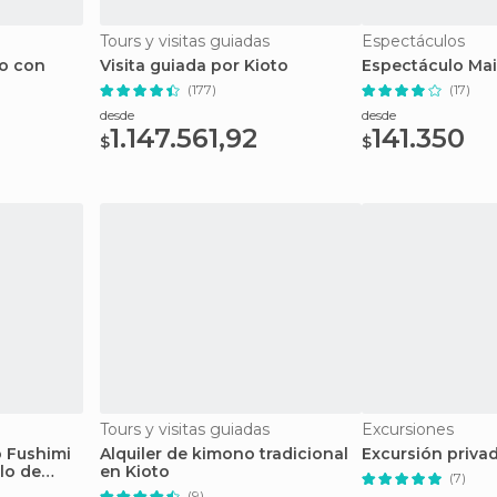
Tours y visitas guiadas
Espectáculos
to con
Visita guiada por Kioto
Espectáculo Mai
(177)
(17)
desde
desde
1.147.561,92
141.350
$
$
Tours y visitas guiadas
Excursiones
o Fushimi
Alquiler de kimono tradicional
Excursión priva
plo de
en Kioto
(7)
(9)