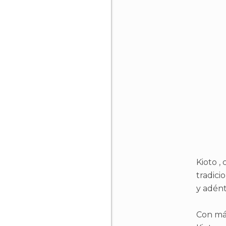
Kioto ,
tradici
y adént
Con más