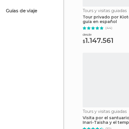
guías de viaje
Tours y visitas guiadas
Tour privado por Kio
guía en español
(44)
desde
1.147.561
$
Tours y visitas guiadas
Visita por el santuari
Inari-Taisha y el tem
Kiyomizu-dera
(10)