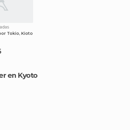
iadas
por Tokio, Kioto
6
er en Kyoto