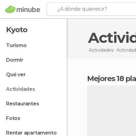
¿A dónde quieres ir?
Kyoto
Activ
turismo
Actividades
Activida
dormir
qué ver
Mejores 18 p
actividades
restaurantes
fotos
rentar apartamento