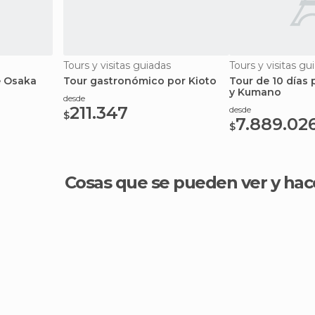
Tours y visitas guiadas
Tours y visitas gu
e Osaka
Tour gastronómico por Kioto
Tour de 10 días 
y Kumano
desde
211.347
desde
$
7.889.02
$
Cosas que se pueden ver y hac