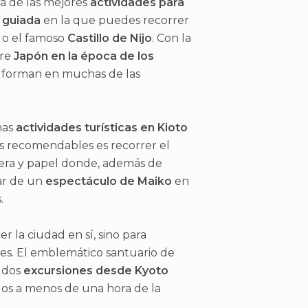
a de las mejores
actividades para
a guiada
en la que puedes recorrer
, o el famoso
Castillo de Nijo
. Con la
bre
Japón en la época de los
 forman en muchas de las
has
actividades turísticas en Kioto
ás recomendables es recorrer el
adera y papel donde, además de
ar de un
espectáculo de Maiko
en
.
r la ciudad en sí, sino para
res. El emblemático santuario de
 dos
excursiones desde Kyoto
dos a menos de una hora de la