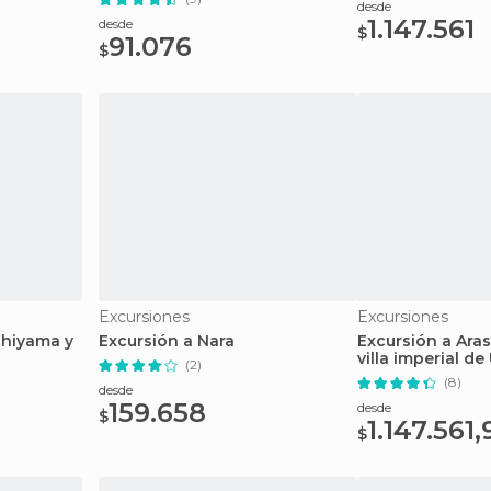
desde
1.147.561
desde
$
91.076
$
Excursiones
Excursiones
shiyama y
Excursión a Nara
Excursión a Aras
villa imperial de
(2)
(8)
desde
159.658
desde
$
1.147.561,
$