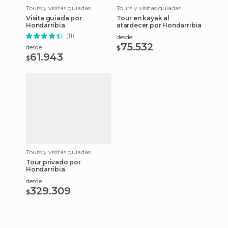
Tours y visitas guiadas
Tours y visitas guiadas
Visita guiada por
Tour en kayak al
Hondarribia
atardecer por Hondarribia
(11)
desde
75.532
desde
$
61.943
$
Tours y visitas guiadas
Tour privado por
Hondarribia
desde
329.309
$