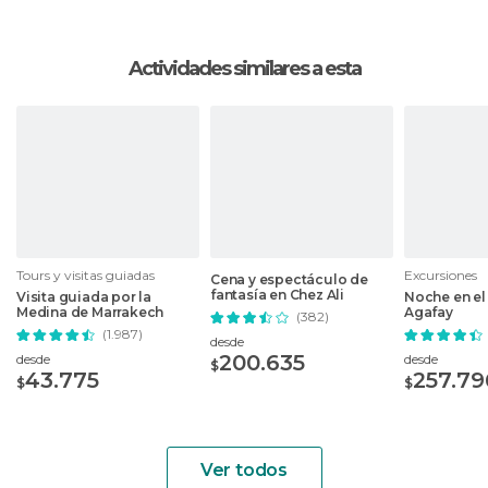
Actividades similares a esta
Tours y visitas guiadas
Excursiones
Cena y espectáculo de
fantasía en Chez Ali
Visita guiada por la
Noche en el
Medina de Marrakech
Agafay
(382)
(1.987)
desde
200.635
desde
desde
$
43.775
257.79
$
$
Ver todos