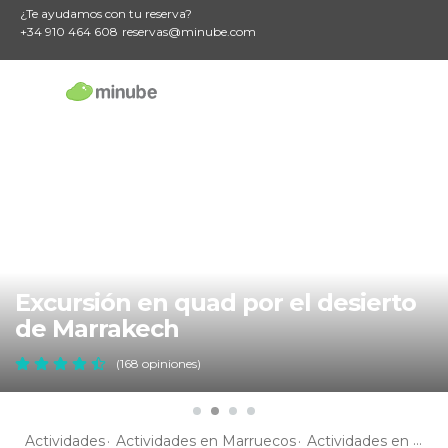
¿Te ayudamos con tu reserva?
+34 910 464 608
reservas@minube.com
Excursión en quad por el desierto
de Marrakech
(168 opiniones)
Actividades
Actividades en Marruecos
Actividades en Marrakech