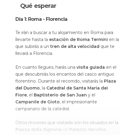
Qué esperar
Día 1: Roma - Florencia
Te irán a buscar a tu alojamiento en Roma para
llevarte hasta la
estación de Roma Termini
en la
que subirás a un
tren de alta velocidad
que te
llevará a Florencia.
En cuanto llegues, harás una
visita guiada
en el
que descubrirás los encantos del casco antiguo
florentino. Durante el recorrido, visitarás la
Plaza
del Duomo
, la
Catedral de Santa Maria dei
Fiore
, el
Baptisterio de San Juan
y el
Campanile de Gioto
, el impresionante
campanario de la catedral.
Otros rincones que visitarás son los situados en la
Piazza della Signoria
(el
Palazzo Vecchio
,