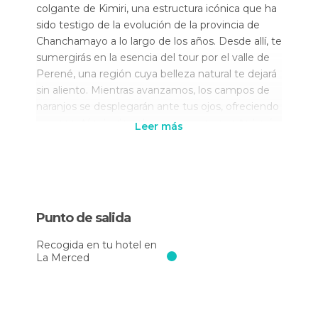
colgante de Kimiri, una estructura icónica que ha
sido testigo de la evolución de la provincia de
Chanchamayo a lo largo de los años. Desde allí, te
sumergirás en la esencia del tour por el valle de
Perené, una región cuya belleza natural te dejará
sin aliento. Mientras avanzamos, los campos de
naranjos se desplegarán ante tus ojos, ofreciendo
un espectáculo de colores y aromas que te harán
Leer más
sentir parte de la naturaleza.
Al llegar al mirador Villa Progreso, te darás cuenta
de por qué esta excursión al valle de Perené
desde La Merced es tan especial. Aquí, en el
Punto de salida
punto donde los ríos Chanchamayo y
Paucartambo se encuentran, tendrás la
Recogida en tu hotel en
oportunidad de contemplar una vista panorámica
La Merced
que es simplemente incomparable. Es un
momento perfecto para reflexionar sobre la
leyenda del nativo durmiente que ha cautivado a