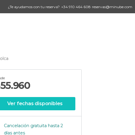
¿Te ayudamos con tu reserva?
+34 910 464 608
reservas@minube.com
olca
sde
$
55.960
Ver fechas disponibles
Cancelación gratuita hasta 2
días antes