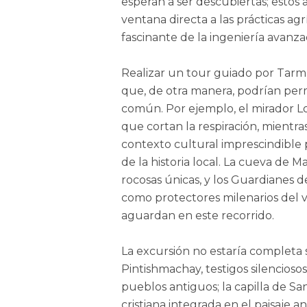
esperan a ser descubiertas; estos
ventana directa a las prácticas ag
fascinante de la ingeniería avanz
Realizar un tour guiado por Tarm
que, de otra manera, podrían perm
común. Por ejemplo, el mirador L
que cortan la respiración, mientr
contexto cultural imprescindible
de la historia local. La cueva de
rocosas únicas, y los Guardianes d
como protectores milenarios del v
aguardan en este recorrido.
La excursión no estaría completa si
Pintishmachay, testigos silenciosos 
pueblos antiguos; la capilla de Sa
cristiana integrada en el paisaje a