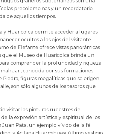
 antiguos graneros subterráneos son una
rícolas precolombinas y un recordatorio
ada de aquellos tiempos.
a y Huaricolca permite acceder a lugares
anecer ocultos a los ojos del visitante
omo de Elefante ofrece vistas panorámicas
as que el Museo de Huaricolca brinda un
 para comprender la profundidad y riqueza
 Mamahuari, conocida por sus formaciones
e Piedra, figuras megalíticas que se erigen
alle, son sólo algunos de los tesoros que
n visitar las pinturas rupestres de
de la expresión artística y espiritual de los
n Juan Pata, un ejemplo vívido de la fé
ndino; y Acllana Huarmihuasi, último vestigio