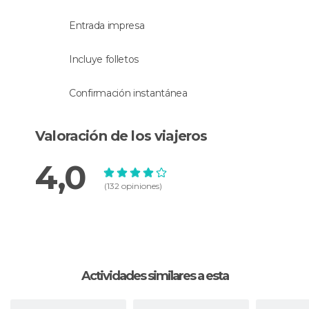
tendrás que acudir a la estación de Venecia para
tomar el tren de vuelta a Florencia.
Entrada impresa
Incluye folletos
Confirmación instantánea
Valoración de los viajeros
4,0
(132 opiniones)
Actividades similares a esta