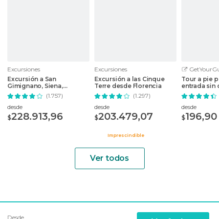
Excursiones
Excursiones
GetYourGu
Excursión a San
Excursión a las Cinque
Tour a pie p
Gimignano, Siena,
Terre desde Florencia
entrada sin 
Monteriggioni y Chianti
(1.757)
(1.297)
desde Florencia
desde
desde
desde
228.913,96
203.479,07
196,90
$
$
$
Imprescindible
Ver todos
Desde