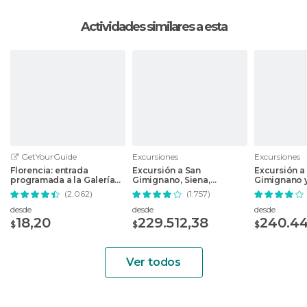
Actividades similares a esta
GetYourGuide
Excursiones
Excursiones
Florencia: entrada
Excursión a San
Excursión a 
programada a la Galería
Gimignano, Siena,
Gimignano y
Uffizi sin colas
Monteriggioni y Chianti
Florencia
(2.062)
(1.757)
desde Florencia
desde
desde
desde
18,20
229.512,38
240.44
$
$
$
Ver todos