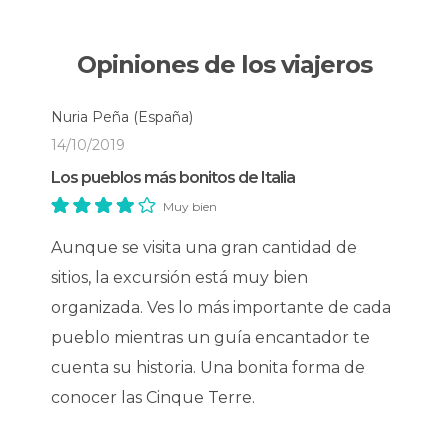
Ensalada de mar "trofie" con pesto
Opiniones de los viajeros
Agua y vino
Nuria Peña
(España)
Opción vegetariana
bajo solicitud
14/10/2019
Los pueblos más bonitos de Italia
Muy bien
Aunque se visita una gran cantidad de
sitios, la excursión está muy bien
organizada. Ves lo más importante de cada
pueblo mientras un guía encantador te
cuenta su historia. Una bonita forma de
conocer las Cinque Terre.