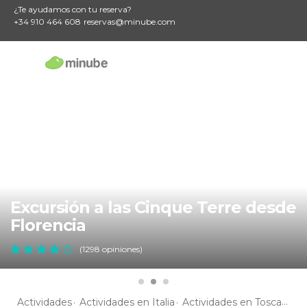
¿Te ayudamos con tu reserva?
+34 910 464 608
reservas@minube.com
Excursión a las Cinque Terre desde
Florencia
(1298 opiniones)
Actividades
Actividades en Italia
Actividades en Toscana
A