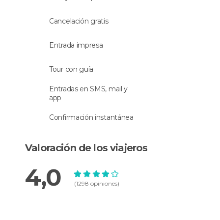
Llegarás allí en torno a las 15:45.
Cancelación gratis
Por último, un tren te llevará hasta
La Spezia
,
donde, después de haber paseado por sus calles,
Entrada impresa
te esperará un vehículo en el que volverás a
Florencia después de una jornada inolvidable
Tour con guía
visitando estos pueblos Patrimonio de la
Humanidad.
Entradas en SMS, mail y
app
Idioma
Confirmación instantánea
La actividad se hará con un
guía que habla
español e inglés
.
Valoración de los viajeros
Almuerzo
4,0
(1298 opiniones)
Puedes elegir la opción con almuerzo incluido.
Este se dará en un restaurante en el pueblo de
Monterrosso y el menú es el siguiente: