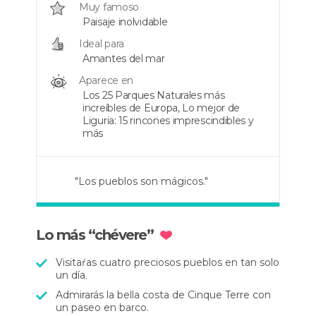
Muy famoso
Paisaje inolvidable
Ideal para
Amantes del mar
Aparece en
Los 25 Parques Naturales más
increíbles de Europa, Lo mejor de
Liguria: 15 rincones imprescindibles y
más
"Los pueblos son mágicos."
"Cinco poblaciones muy
"Un parque natural aún por
pintorescas."
descubrir."
Lo más “chévere”
Visitaŕas cuatro preciosos pueblos en tan solo
un día.
Admirarás la bella costa de Cinque Terre con
un paseo en barco.