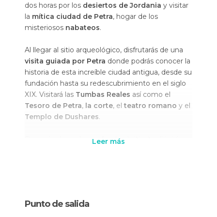
dos horas por los
desiertos de Jordania
y visitar
la
mítica ciudad de Petra
, hogar de los
misteriosos
nabateos
.
Al llegar al sitio arqueológico, disfrutarás de una
visita guiada por Petra
donde podrás conocer la
historia de esta increíble ciudad antigua, desde su
fundación hasta su redescubrimiento en el siglo
XIX. Visitará las
Tumbas Reales
así como el
Tesoro de Petra
,
la corte
, el
teatro romano
y el
Templo de Dushares
.
Después de explorar a fondo el sitio, te dirigirás a
Leer más
un restaurante cercano donde
disfrutarás de un
almuerzo tradicional
con unos platos árabes
que te cargarán las pilas de nuevo.
Después del almuerzo, harás un breve
tour
Punto de salida
panorámico por Áqaba
y después regresarás a