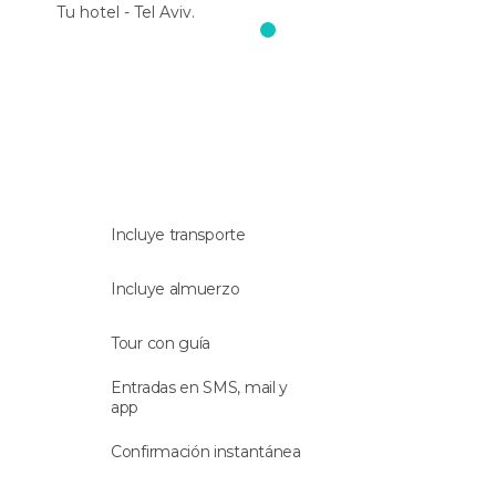
Eliat donde abordarás un avión para regresar a Tel
Tu hotel - Tel Aviv.
Aviv. Finalmente la excursión terminará de vuelta
en tu alojamiento.
Recogida
Te pasarán a recoger en tu hotel, siempre y
cuando figure en la siguiente
lista
. Si no aparece,
al hacer la reserva tendrás que indicar uno de los
hoteles de la lista para que te pasen a buscar allí.
Incluye transporte
Idioma
Incluye almuerzo
Esta actividad se realiza con un
guía que habla
Tour con guía
en inglés
.
Entradas en SMS, mail y
app
Confirmación instantánea