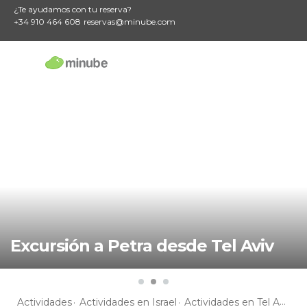
¿Te ayudamos con tu reserva?
+34 910 464 608
reservas@minube.com
Excursión a Petra desde Tel Aviv
Actividades
Actividades en Israel
Actividades en Tel Aviv
A