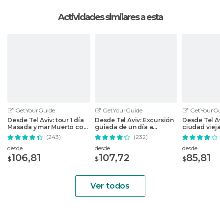
Actividades similares a esta
GetYourGuide
GetYourGuide
GetYourGu
Desde Tel Aviv: tour 1 día
Desde Tel Aviv: Excursión
Desde Tel A
Masada y mar Muerto con
guiada de un día a
ciudad viej
recogida
Jerusalén y Belén
Jerusalén
(243)
(232)
desde
desde
desde
106,81
107,72
85,81
$
$
$
Ver todos