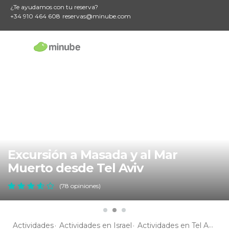
¿Te ayudamos con tu reserva?
+34 910 464 608
reservas@minube.com
Excursión a Masada y al Mar
Muerto desde Tel Aviv
(78 opiniones)
Actividades
Actividades en Israel
Actividades en Tel Aviv
A