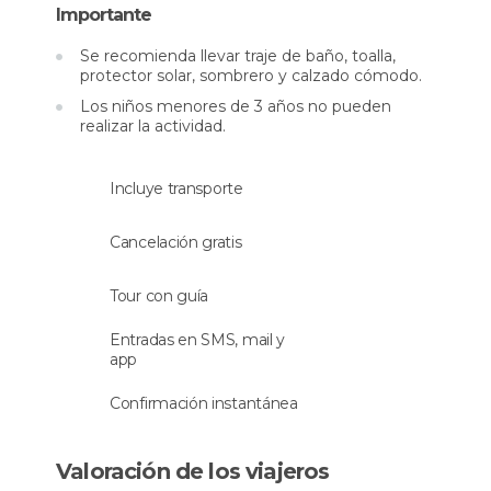
Importante
permite la vida de ningún tipo de especie marina.
También podrás relajarte en tierra firme,
Se recomienda llevar traje de baño, toalla,
tumbarte en la arena y
cubrirte con el barro
protector solar, sombrero y calzado cómodo.
para beneficiarte de sus efectos medicinales.
Los niños menores de 3 años no pueden
realizar la actividad.
Después del baño relajante regresarás al autobús
para llegar al lugar en el que te hospedas en Tel
Incluye transporte
Aviv antes del anochecer.
Cancelación gratis
Tour con guía
Entradas en SMS, mail y
app
Confirmación instantánea
Valoración de los viajeros