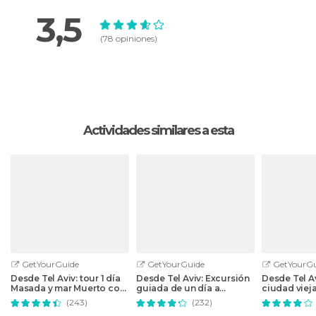
3,5
(78 opiniones)
Actividades similares a esta
GetYourGuide
GetYourGuide
GetYourGu
Desde Tel Aviv: tour 1 día
Desde Tel Aviv: Excursión
Desde Tel A
Masada y mar Muerto con
guiada de un día a
ciudad viej
recogida
Jerusalén y Belén
Jerusalén
(243)
(232)