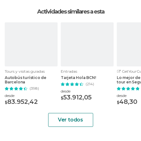
Actividades similares a esta
Tours y visitas guiadas
Entradas
GetYourGu
Autobús turístico de
Tarjeta Hola BCN!
Lo mejor de
Barcelona
tour en Se
(214)
(398)
desde
desde
desde
53.912,05
$
83.952,42
48,30
$
$
Ver todos