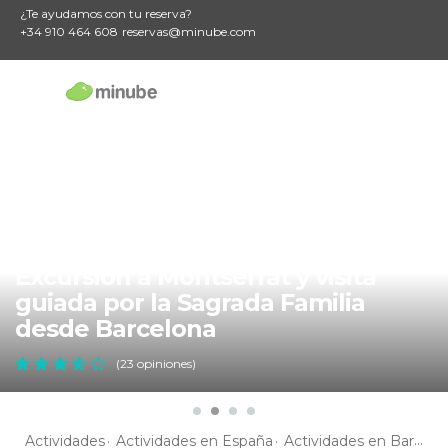
¿Te ayudamos con tu reserva?
+34 910 464 608
reservas@minube.com
Excursión a Montserrat y visita
guiada por la Sagrada Familia
desde Barcelona
(23 opiniones)
Actividades
Actividades en España
Actividades en Barcelona