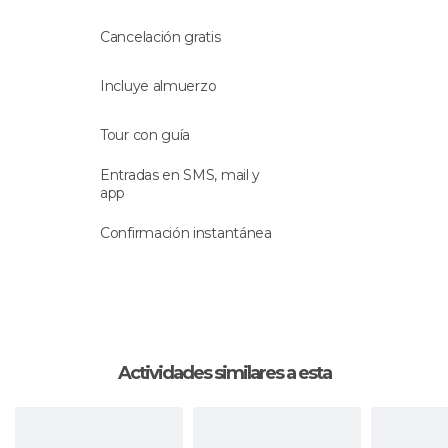
Éfeso y por qué se tiene a este templo por una
de las
siete maravillas del mundo antiguo
.
Cancelación gratis
Durante la visita te sorprenderá descubrir el crisol
Incluye almuerzo
de culturas que se dio en esta región. Por
ejemplo, ña
mezquita de Isa Bey
y su increíble
Tour con guía
exterior construido en mármol dan testimonio
del paso por Éfeso de algunos pueblos
Entradas en SMS, mail y
musulmanes.
app
Confirmación instantánea
Una vez concluyas tu visita guiada por Éfeso,
volverás al aeropuerto de Izmir para volar a
Estambul de nuevo. Desde el aeropuerto al que
llegues, volverás a tu alojamiento.
Actividades similares a esta