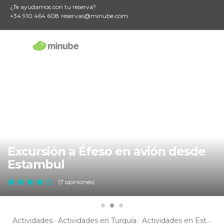
¿Te ayudamos con tu reserva?
+34 910 464 608
reservas@minube.com
Excursión a Éfeso en avión desde
Estambul
(7 opiniones)
Actividades
Actividades en Turquía
Actividades en Estambul