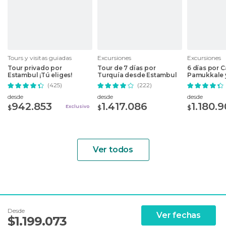
Tours y visitas guiadas
Excursiones
Excursiones
Tour privado por
Tour de 7 días por
6 días por 
Estambul ¡Tú eliges!
Turquía desde Estambul
Pamukkale 
(425)
(222)
desde
desde
desde
942.853
1.417.086
1.180.
Exclusivo
$
$
$
Ver todos
Desde
Ver fechas
$
1.199.073