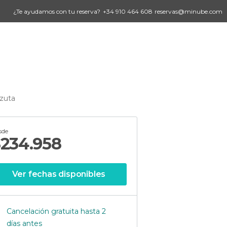
¿Te ayudamos con tu reserva?
+34 910 464 608
reservas@minube.com
azuta
sde
$
234.958
Ver fechas disponibles
Cancelación gratuita hasta 2
días antes