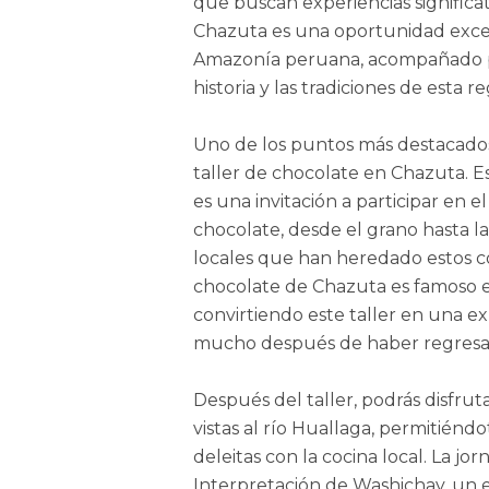
que buscan experiencias significativ
Chazuta es una oportunidad excep
Amazonía peruana, acompañado po
historia y las tradiciones de esta r
Uno de los puntos más destacados 
taller de chocolate en Chazuta. E
es una invitación a participar en 
chocolate, desde el grano hasta la
locales que han heredado estos c
chocolate de Chazuta es famoso en
convirtiendo este taller en una e
mucho después de haber regresa
Después del taller, podrás disfr
vistas al río Huallaga, permitién
deleitas con la cocina local. La jo
Interpretación de Washichay, un 