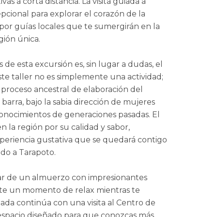
as a corta distancia. La visita guiada a
cional para explorar el corazón de la
r guías locales que te sumergirán en la
egión única.
de esta excursión es, sin lugar a dudas, el
ste taller no es simplemente una actividad;
el proceso ancestral de elaboración del
 barra, bajo la sabia dirección de mujeres
onocimientos de generaciones pasadas. El
 la región por su calidad y sabor,
xperiencia gustativa que se quedará contigo
do a Tarapoto.
utar de un almuerzo con impresionantes
dote un momento de relax mientras te
rnada continúa con una visita al Centro de
espacio diseñado para que conozcas más