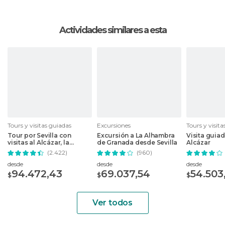
Actividades similares a esta
Tours y visitas guiadas
Excursiones
Tours y visit
Tour por Sevilla con
Excursión a La Alhambra
Visita guiad
visitas al Alcázar, la
de Granada desde Sevilla
Alcázar
Catedral y la Giralda
(2.422)
(960)
desde
desde
desde
94.472,43
69.037,54
54.503
$
$
$
Ver todos