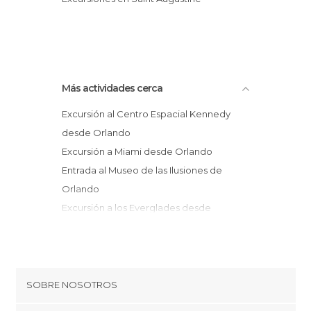
Más actividades cerca
Excursión al Centro Espacial Kennedy
desde Orlando
Excursión a Miami desde Orlando
Entrada al Museo de las Ilusiones de
Orlando
Excursión a los Everglades desde
Orlando
Entradas para la NBA: Orlando Magic
Oferta: Centro Espacial Kennedy +
Everglades
SOBRE NOSOTROS
Excursión a San Agustín desde Orlando