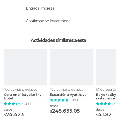
Entrada impresa
Confirmación instantánea
Actividades similares a esta
Tours y visitas guiadas
Tours y visitas guiadas
GetYourGu
Cena en el Baiyoke Sky
Excursión a Ayutthaya
Baiyoke Sky
Hotel
restaurante 
(285)
desde el pi
(244)
desde
desde
desde
245.635,05
$
74.423
41,82
$
$