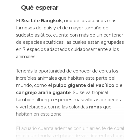
Qué esperar
El
Sea Life Bangkok
, uno de los acuarios más
famosos del país y el de mayor tamaño del
sudeste asiático, cuenta con más de un centenar
de especies acuáticas, las cuales están agrupadas
en 7 espacios adaptados cuidadosamente a los
animales.
Tendrás la oportunidad de conocer de cerca los
increíbles animales que habitan esta parte del
mundo, como el
pulpo gigante del Pacífico
o el
cangrejo araña gigante
. Su selva tropical
también alberga especies maravillosas de peces
y vertebrados, como las coloridas
ranas
que
habitan en esta zona.
El acuario cuenta además con un arrecife de coral
en el que tendrás el placer de ver diferentes tipos