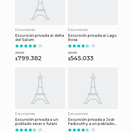
Excursiones
Excursiones
Excursión privada al delta
Excursión privada al Lago
del Salum
Rosa
(1)
(1)
desde
desde
799.382
545.033
$
$
Excursiones
Excursiones
Excursión privada a un
Excursión privada a Joal-
poblado serer o fulani
Fadiouth y a un poblado
serer
(1)
(1)