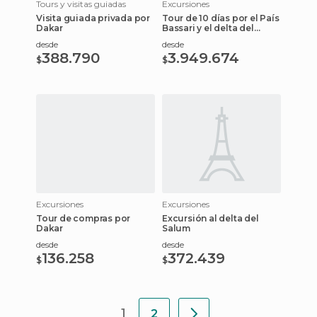
Tours y visitas guiadas
Excursiones
Visita guiada privada por
Tour de 10 días por el País
Dakar
Bassari y el delta del
Salum
desde
desde
388.790
3.949.674
$
$
Excursiones
Excursiones
Tour de compras por
Excursión al delta del
Dakar
Salum
desde
desde
136.258
372.439
$
$
1
2