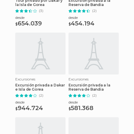
Tour privado por Dakar y
Excursión privada a la
la Isla de Gorea
Reserva de Bandia
(3)
(2)
desde
desde
654.039
454.194
$
$
Excursiones
Excursiones
Excursión privada a Dakar
Excursión privada a la
e Isla de Gorea
Reserva de Bandia
(2)
(2)
desde
desde
944.724
581.368
$
$