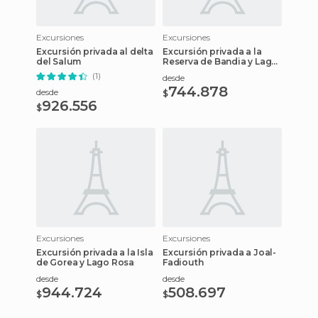
Excursiones
Excursiones
Excursión privada al delta
Excursión privada a la
del Salum
Reserva de Bandia y Lago
Rosa
(1)
desde
744.878
desde
$
926.556
$
Excursiones
Excursiones
Excursión privada a la Isla
Excursión privada a Joal-
de Gorea y Lago Rosa
Fadiouth
desde
desde
944.724
508.697
$
$