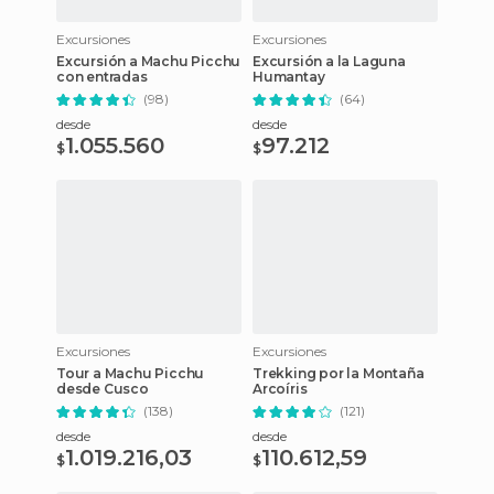
Excursiones
Excursiones
Excursión a Machu Picchu
Excursión a la Laguna
con entradas
Humantay
(98)
(64)
desde
desde
1.055.560
97.212
$
$
Excursiones
Excursiones
Tour a Machu Picchu
Trekking por la Montaña
desde Cusco
Arcoíris
(138)
(121)
desde
desde
1.019.216,03
110.612,59
$
$