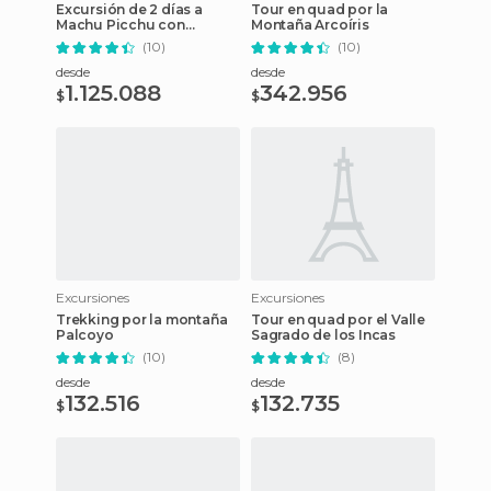
Excursión de 2 días a
Tour en quad por la
Machu Picchu con
Montaña Arcoíris
entradas
(10)
(10)
desde
desde
1.125.088
342.956
$
$
Excursiones
Excursiones
Trekking por la montaña
Tour en quad por el Valle
Palcoyo
Sagrado de los Incas
(10)
(8)
desde
desde
132.516
132.735
$
$