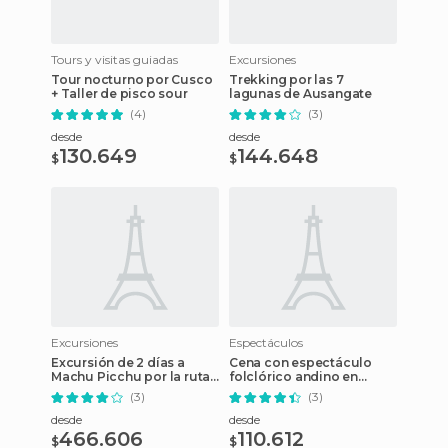
Tours y visitas guiadas
Excursiones
Tour nocturno por Cusco
Trekking por las 7
+ Taller de pisco sour
lagunas de Ausangate
(4)
(3)
desde
desde
130.649
144.648
$
$
Excursiones
Espectáculos
Excursión de 2 días a
Cena con espectáculo
Machu Picchu por la ruta
folclórico andino en
Abra Málaga
Cusco
(3)
(3)
desde
desde
466.606
110.612
$
$