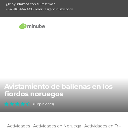
¿Te ayudamos con tu reserva?
+34 910 464 608
reservas@minube.com
Avistamiento de ballenas en los
fiordos noruegos
(6 opiniones)
Actividades
Actividades en Noruega
Actividades en Troms