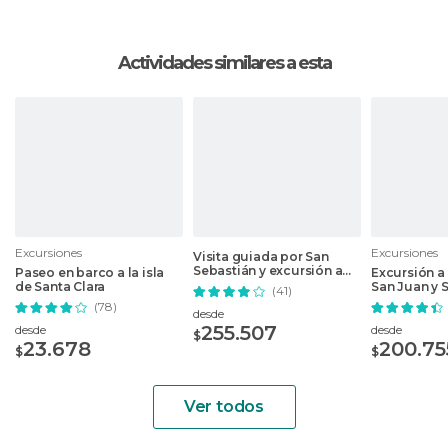
Actividades similares a esta
Excursiones
Excursiones
Visita guiada por San
Sebastián y excursión a
Paseo en barco a la isla
Excursión a
Biarritz y Bayona
de Santa Clara
San Juan y 
(41)
(78)
desde
255.507
desde
desde
$
23.678
200.75
$
$
Ver todos