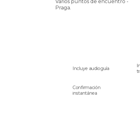
Varios puntos de encuentro -
Praga.
I
Incluye audioguía
t
Confirmación
instantánea