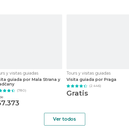
rs y visitas guiadas
Tours y visitas guiadas
sita guiada por Mala Strana y
Visita guiada por Praga
adčany
(2.446)
(780)
Gratis
de
67.373
Ver todos