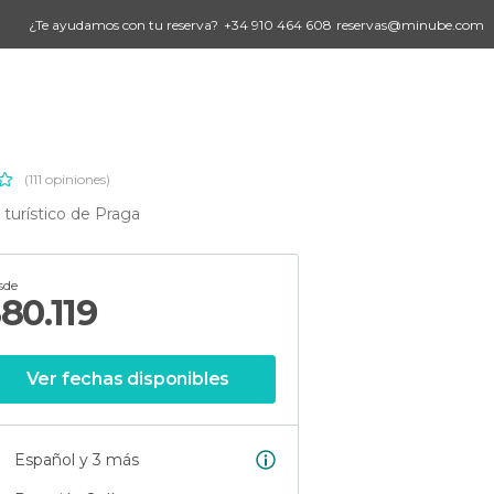
¿Te ayudamos con tu reserva?
+34 910 464 608
reservas@minube.com
(111 opiniones)
turístico de Praga
sde
$
80.119
Ver fechas disponibles
Español y 3 más