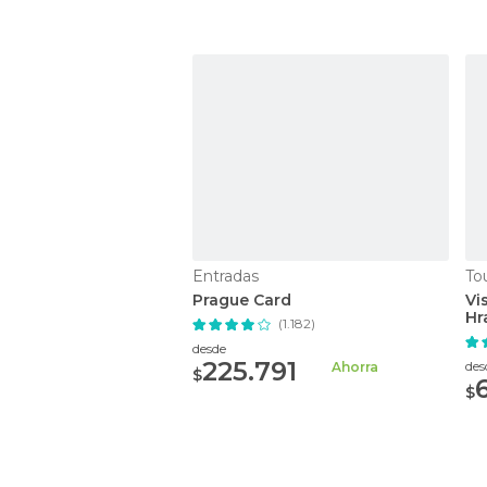
Entradas
Tou
Prague Card
Vi
Hr
(1.182)
desde
225.791
des
Ahorra
$
$