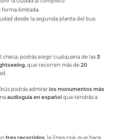
brir la ciudad al completo.
 forma ilimitada.
iudad desde la segunda planta del bus
l checa, podrás elegir cualquiera de las
3
ightseeing
, que recorren más de
20
ad.
obús podrás admirar
los monumentos más
una
audioguía en español
que tendrás a
cen
tres recorridos
, la línea roja, que hace