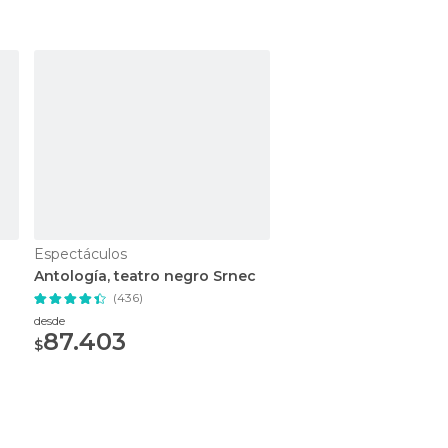
Espectáculos
Tours y visitas guiadas
Antología, teatro negro Srnec
Tour de Praga al com
(436)
(1.553)
Gratis
desde
87.403
$