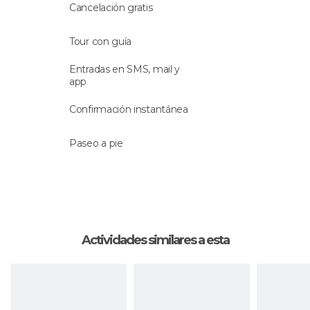
Cancelación gratis
Durante todo el recorrido el guía te irá contando
la historia de la ciudad y de los monumentos que
Tour con guía
vayas visitando, así como todo tipo de cuentos y
leyendas populares sobre ellos.
Entradas en SMS, mail y
app
Idioma
Confirmación instantánea
La actividad se hará con un
guía en español
.
Paseo a pie
Actividades similares a esta