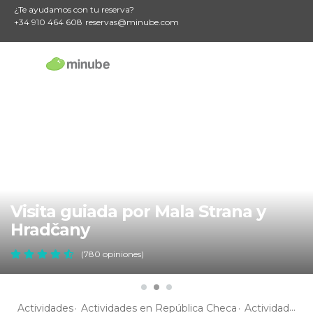
¿Te ayudamos con tu reserva?
+34 910 464 608
reservas@minube.com
Visita guiada por Mala Strana y
Hradčany
(780 opiniones)
Actividades
Actividades en República Checa
Actividades en Bohemia