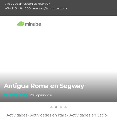
¿Te ayudamos con tu reserva?
+34 910 464 608
reservas@minube.com
Antigua Roma en Segway
(70 opiniones)
Actividades
Actividades en Italia
Actividades en Lacio
Act