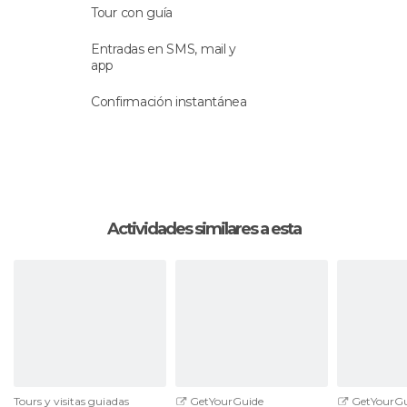
de la ciudad, el famoso
Coliseo
.
Tour con guía
Una vez que hayas completado el recorrido
Entradas en SMS, mail y
app
regresarás al punto de encuentro.
Confirmación instantánea
Idioma
La actividad se hará con un
guía que habla
español
.
Actividades similares a esta
Tours y visitas guiadas
GetYourGuide
GetYourGu