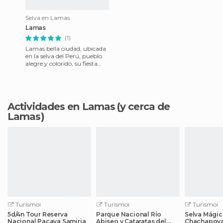
Selva en Lamas
Lamas
(1)
Lamas bella ciudad, ubicada
en la selva del Perú, pueblo
alegre y colorido, su fiesta
empieza el 06 de julio
prolongandose hasta e
Actividades en Lamas
(y cerca de
Lamas)
Turismoi
Turismoi
Turismoi
5d/4n Tour Reserva
Parque Nacional Río
Selva Mágic
Nacional Pacaya Samiria
Abiseo y Cataratas del
Chachapoyas