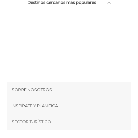
Destinos cercanos más populares
SOBRE NOSOTROS
Cookies
INSPÍRATE Y PLANIFICA
Política de privacidad
minube Tips
SECTOR TURÍSTICO
Términos y condiciones
minube Android app
Regístrate como proveedor
Quiénes somos