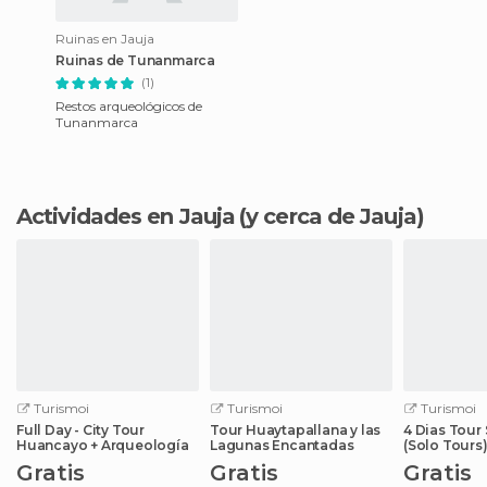
Ruinas en Jauja
Ruinas de Tunanmarca
(1)
Restos arqueológicos de
Tunanmarca
Actividades en Jauja
(y cerca de Jauja)
Turismoi
Turismoi
Turismoi
Full Day - City Tour
Tour Huaytapallana y las
4 Dias Tour 
Huancayo + Arqueología
Lagunas Encantadas
(Solo Tours
Gratis
Gratis
Gratis