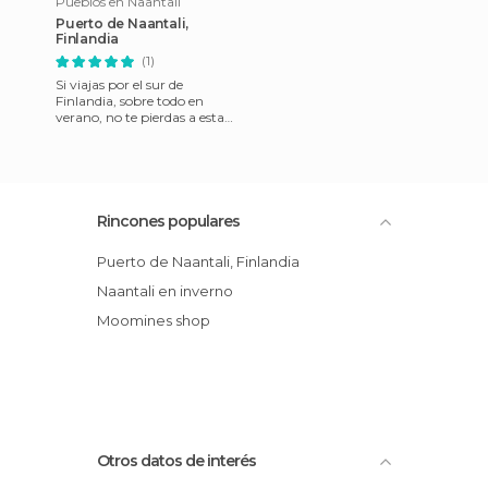
Pueblos en Naantali
Puerto de Naantali,
Finlandia
(1)
Si viajas por el sur de
Finlandia, sobre todo en
verano, no te pierdas a esta
ciudad del sol (Naantalin
aurinko). Naantali es una
Rincones populares
Puerto de Naantali, Finlandia
Naantali en inverno
Moomines shop
Otros datos de interés