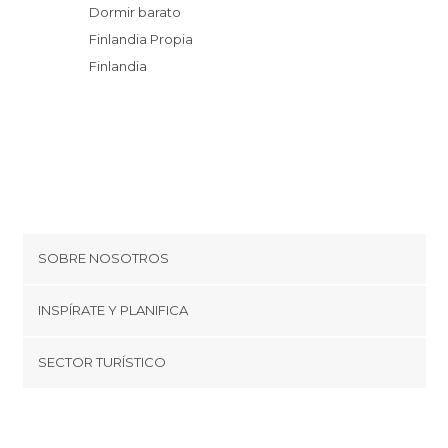
Dormir barato
Finlandia Propia
Finlandia
SOBRE NOSOTROS
Cookies
INSPÍRATE Y PLANIFICA
Política de privacidad
minube Tips
SECTOR TURÍSTICO
Términos y condiciones
minube Android app
Regístrate como proveedor
Quiénes somos
Promociona tu destino