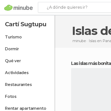
¿A dónde quieres ir?
Cartí Sugtupu
Islas 
turismo
minube
Islas en
Pan
dormir
qué ver
Las islas más bonit
actividades
restaurantes
fotos
rentar apartamento