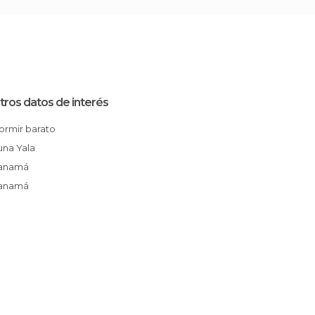
tros datos de interés
Dormir barato
Kuna Yala
Panamá
Panamá