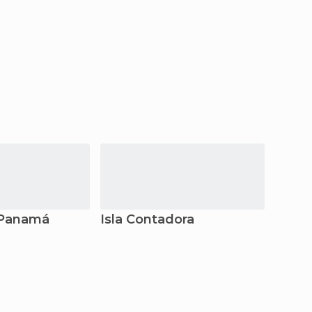
 Panamá
Isla Contadora
Bocas