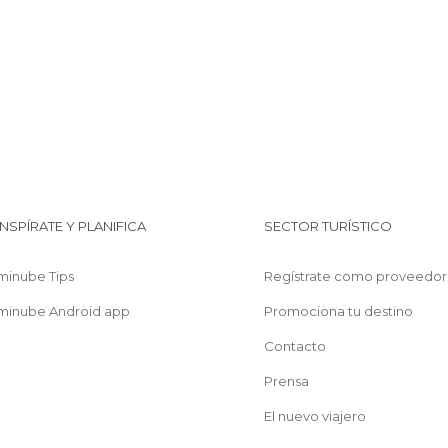
INSPÍRATE Y PLANIFICA
SECTOR TURÍSTICO
minube Tips
Regístrate como proveedor
minube Android app
Promociona tu destino
Contacto
Prensa
El nuevo viajero