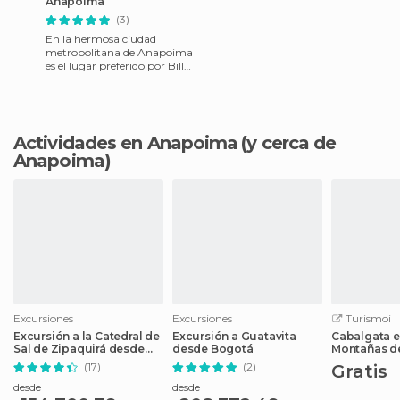
Anapoima
(3)
En la hermosa ciudad
metropolitana de Anapoima
es el lugar preferido por Bill
Gates para descansar en la
hacienda Anapoima de bell
Actividades en Anapoima
(y cerca de
Anapoima)
Excursiones
Excursiones
Turismoi
Excursión a la Catedral de
Excursión a Guatavita
Cabalgata e
Sal de Zipaquirá desde
desde Bogotá
Montañas de
Bogotá
(17)
(2)
Gratis
desde
desde