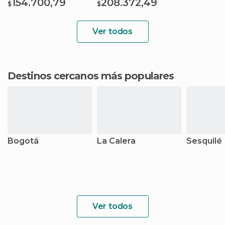
154.700,79
208.372,49
$
$
Ver todos
Destinos cercanos más populares
Bogotá
La Calera
Sesquilé
Ver todos