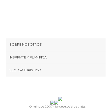
SOBRE NOSOTROS
Cookies
INSPÍRATE Y PLANIFICA
Política de privacidad
minube Tips
SECTOR TURÍSTICO
Términos y condiciones
minube Android app
Regístrate como proveedor
Quiénes somos
Promociona tu destino
Contacto
© minube 2007-, la web social de viajes
Prensa