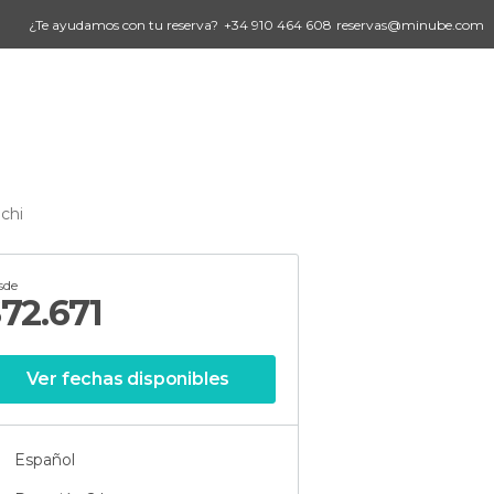
¿Te ayudamos con tu reserva?
+34 910 464 608
reservas@minube.com
ochi
sde
$
72.671
Ver fechas disponibles
Español