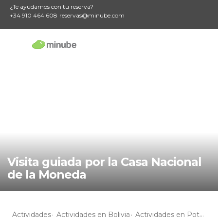
¿Te ayudamos con tu reserva?
+34 910 464 608
reservas@minube.com
Visita guiada por la Casa Nacional
de la Moneda
Actividades
Actividades en Bolivia
Actividades en Potosí
A