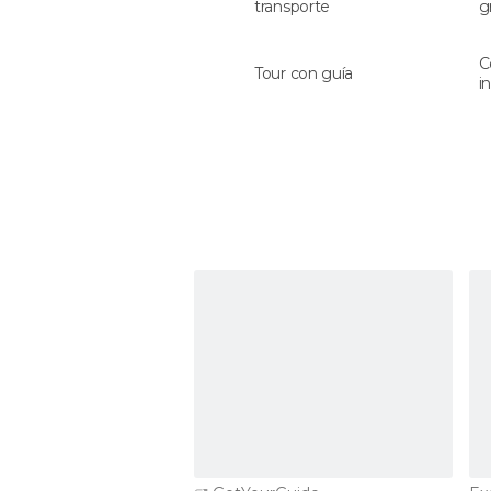
transporte
g
C
Tour con guía
i