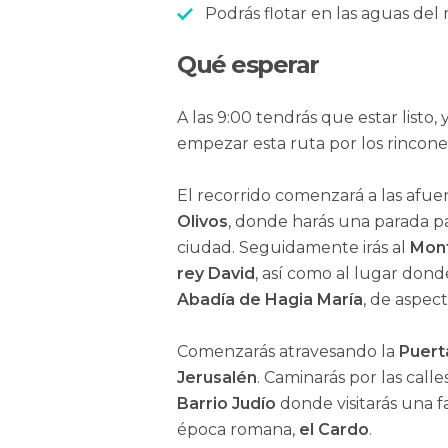
Podrás flotar en las aguas del 
Qué esperar
A las 9:00 tendrás que estar listo
empezar esta ruta por los rincon
El recorrido comenzará a las afuer
Olivos
, donde harás una parada par
ciudad. Seguidamente irás al
Mont
rey David
, así como al lugar don
Abadía de Hagia María
, de aspec
Comenzarás atravesando la
Puert
Jerusalén
. Caminarás por las call
Barrio Judío
donde visitarás una f
época romana,
el Cardo
.