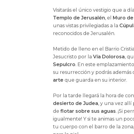
Visitarás el único vestigio que a
Templo de Jerusalén
, el
Muro de
unas vistas privilegiadas a la
Cúpul
reconocidos de Jerusalén.
Metido de lleno en el Barrio Cristi
Jesucristo por la
Vía Dolorosa
, q
Sepulcro
. En este emplazamiento 
su resurrección y podrás además d
arte
que guarda en su interior.
Por la tarde llegará la hora de co
desierto de Judea
, y una vez all
de
flotar sobre sus aguas
. ¡Si p
igualmente! Y si te animas un po
tu cuerpo con el barro de la zon