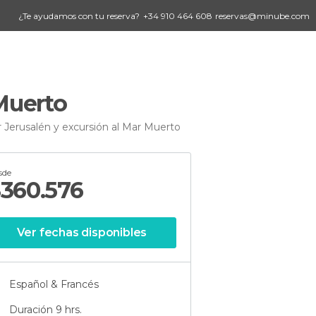
¿Te ayudamos con tu reserva?
+34 910 464 608
reservas@minube.com
 Muerto
r Jerusalén y excursión al Mar Muerto
sde
$
360.576
Ver fechas disponibles
Español & Francés
Duración 9 hrs.