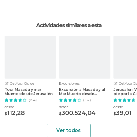
Actividades similares a esta
GetYourGuide
Excursiones
GetYourGu
Tour Masada y mar
Excursión a Masada y al
Jerusalén: V
Muerto: desde Jerusalén
Mar Muerto desde
pie por la 
Jerusalén
(154)
(152)
desde
desde
desde
112,28
300.524,04
39,01
$
$
$
Ver todos