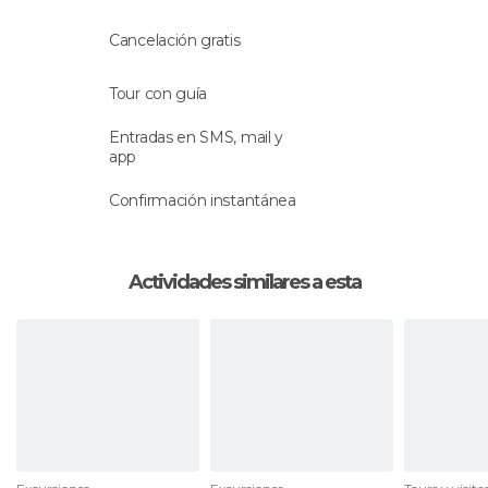
de nuevo en el pintoresco vehículo de los años
cincuenta con el que llegaste al parque.
Cancelación gratis
Tour con guía
Entradas en SMS, mail y
app
Confirmación instantánea
Actividades similares a esta